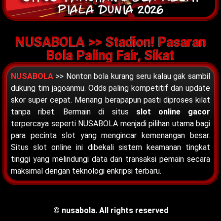
NUSABOLA >> Stadion! Pasaran
Bola Paling Fair, Sikat
NUSABOLA
>> Nonton bola kurang seru kalau gak sambil
dukung tim jagoanmu. Odds paling kompetitif dan update
skor super cepat. Menang berapapun pasti diproses kilat
tanpa ribet. Bermain di situs
slot online gacor
terpercaya seperti NUSABOLA menjadi pilihan utama bagi
para pecinta slot yang mengincar kemenangan besar.
Situs slot online ini dibekali sistem keamanan tingkat
tinggi yang melindungi data dan transaksi pemain secara
maksimal dengan teknologi enkripsi terbaru.
© nusabola. All rights reserved